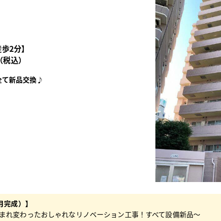
歩2分】
円（税込）
全て新品交換♪
月完成）】
まれ変わったおしゃれなリノベーション工事！すべて設備新品～