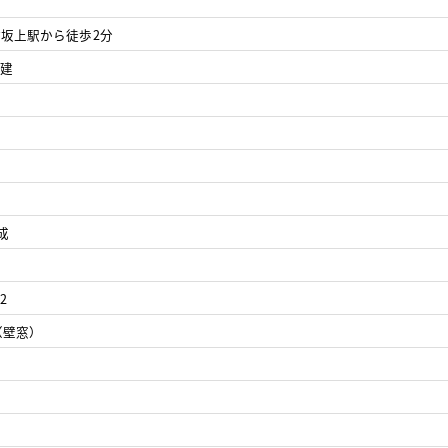
坂上駅から徒歩2分
2階建
月
成
2
（壁窓）