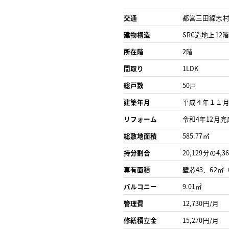
交通
都営三田線志村
建物構造
SRC造地上1
所在階
2階
間取り
1LDK
総戸数
50戸
建築年月
平成４年１１
リフォーム
令和4年12月完
総敷地面積
585.77㎡
持分割合
20,129分の4,36
専有面積
壁芯43．62㎡
バルコニー
9.01㎡
管理費
12,730円/月
修繕積立金
15,270円/月